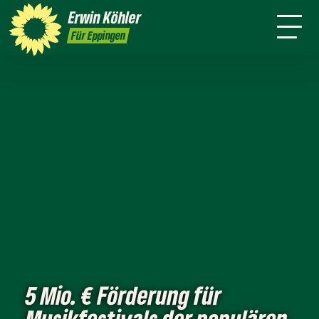
Wahlkreis
Stuttgart
Erwin
Köhler
Leichte Sprache
Presse
Für Eppingen
5 Mio. € Förderung für
Musikfestivals der populären