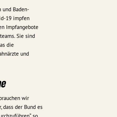
n und Baden-
id-19 impfen
den Impfangebote
teams. Sie sind
as die
ahnärzte und
ne
brauchen wir
r, dass der Bund es
rchzuführen“, so