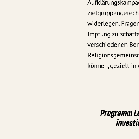
Aufklärungskamp
zielgruppengerecht
widerlegen, Frage
Impfung zu schaff
verschiedenen Ber
Religionsgemeinsch
können, gezielt i
Programm L
investi