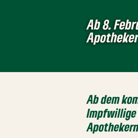
Ab 8. Febr
Apotheke
Ab dem kom
Impfwillig
Apothekern 