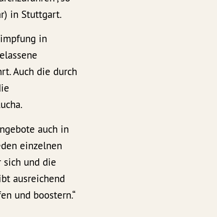
 in Stuttgart.
zimpfung in
gelassene
rt. Auch die durch
die
Lucha.
angebote auch in
eden einzelnen
 sich und die
gibt ausreichend
fen und boostern.“