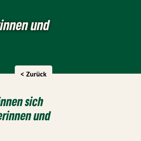
rinnen und
< Zurück
önnen sich
erinnen und