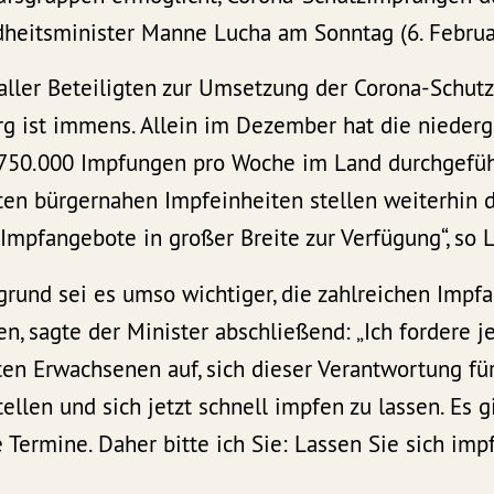
heitsminister Manne Lucha am Sonntag (6. Februar)
ller Beteiligten zur Umsetzung der Corona-Schut
 ist immens. Allein im Dezember hat die nieder
u 750.000 Impfungen pro Woche im Land durchgefüh
ten bürgernahen Impfeinheiten stellen weiterhin 
mpfangebote in großer Breite zur Verfügung“, so 
grund sei es umso wichtiger, die zahlreichen Impf
, sagte der Minister abschließend: „Ich fordere j
en Erwachsenen auf, sich dieser Verantwortung für
ellen und sich jetzt schnell impfen zu lassen. Es 
e Termine. Daher bitte ich Sie: Lassen Sie sich imp