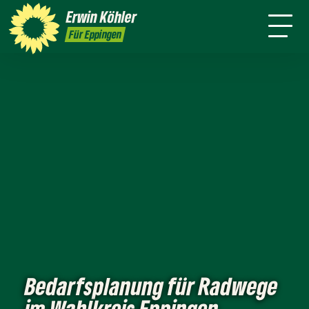
Wahlkreis
Stuttgart
Erwin
Köhler
Leichte Sprache
Presse
Für Eppingen
Bedarfsplanung für Radwege
im Wahlkreis Eppingen