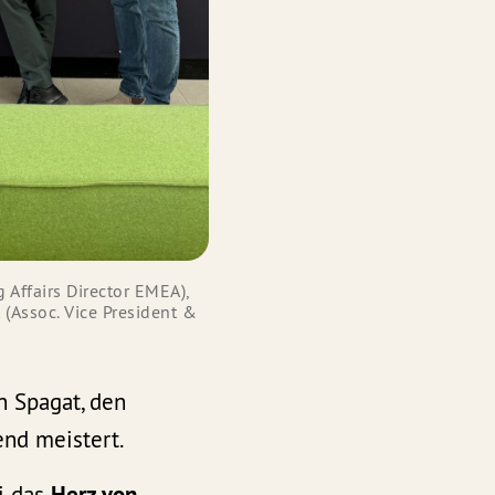
Affairs Director EMEA),
(Assoc. Vice President &
in Spagat, den
nd meistert.
i das
Herz von