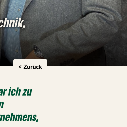
chnik,
< Zurück
r ich zu
n
ernehmens,