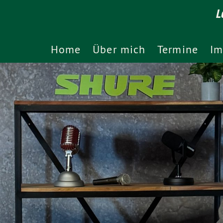
L
Home
Über mich
Termine
Im