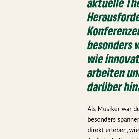
aktuelle T
Herausforde
Konferenze
besonders w
wie innova
arbeiten un
darüber hin
Als Musiker war d
besonders spannen
direkt erleben, wi