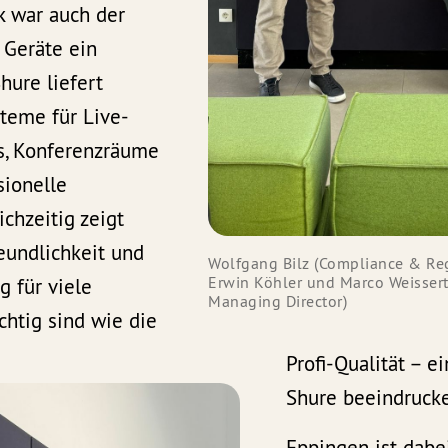
 war auch der
 Geräte ein
hure liefert
teme für Live-
s, Konferenzräume
sionelle
chzeitig zeigt
reundlichkeit und
Wolfgang Bilz (Compliance & Reg 
Erwin Köhler und Marco Weissert 
g für viele
Managing Director)
htig sind wie die
Profi-Qualität – e
Shure beeindrucke
Eppingen ist dabe