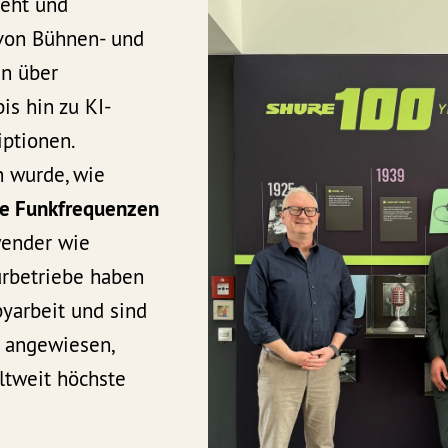
teht und
 von Bühnen- und
n über
is hin zu KI-
iptionen.
h wurde, wie
he Funkfrequenzen
wender wie
urbetriebe haben
yarbeit und sind
k angewiesen,
tweit höchste