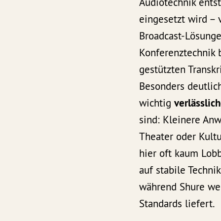
Audiotechnik ents
eingesetzt wird –
Broadcast-Lösunge
Konferenztechnik b
gestützten Transkr
Besonders deutlic
wichtig
verlässlic
sind: Kleinere An
Theater oder Kult
hier oft kaum Lobb
auf stabile Techni
während Shure wel
Standards liefert.