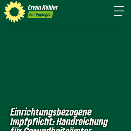
Wahlkreis
Stuttgart
Erwin
Köhler
Leichte Sprache
Presse
Für Eppingen
Einrichtungsbezogene
Impfpflicht: Handreichung
für Gesundheitsämter