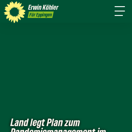
Wahlkreis
Stuttgart
Erwin
Köhler
Leichte Sprache
Presse
Für Eppingen
Land legt Plan zum
Pandemiemanagement im