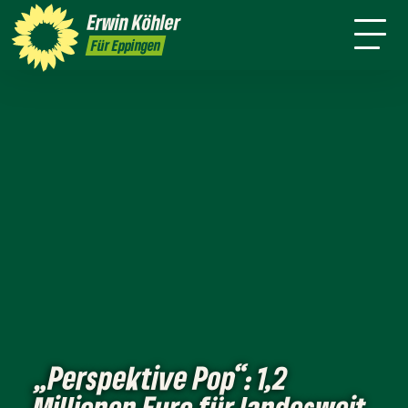
Wahlkreis
Stuttgart
Erwin
Köhler
Leichte Sprache
Presse
Für Eppingen
„Perspektive Pop“: 1,2
Millionen Euro für landesweit