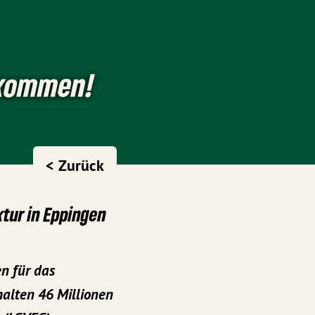
 kommen!
< Zurück
ktur in Eppingen
n für das
alten 46 Millionen