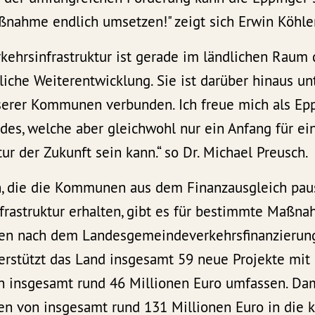
ßnahme endlich umsetzen!" zeigt sich Erwin Köhler
kehrsinfrastruktur ist gerade im ländlichen Raum
tliche Weiterentwicklung. Sie ist darüber hinaus u
serer Kommunen verbunden. Ich freue mich als Epp
des, welche aber gleichwohl nur ein Anfang für ei
tur der Zukunft sein kann.“ so Dr. Michael Preusch.
, die die Kommunen aus dem Finanzausgleich pau
nfrastruktur erhalten, gibt es für bestimmte Maßn
en nach dem Landesgemeindeverkehrsfinanzierung
terstützt das Land insgesamt 59 neue Projekte mit
 insgesamt rund 46 Millionen Euro umfassen. Da
en von insgesamt rund 131 Millionen Euro in die