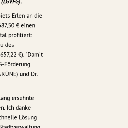
 (LGVFG).
ets Erlen an die
687,50 € einen
l profitiert:
au des
657,22 €). "Damit
FG-Förderung
(GRÜNE) und Dr.
lang ersehnte
n. Ich danke
schnelle Lösung
 Stadtverwaltung