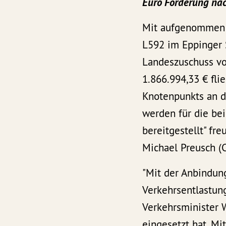
Euro Förderung na
Mit aufgenommen 
L592 im Eppinger 
Landeszuschuss von
1.866.994,33 € fl
Knotenpunkts an d
werden für die be
bereitgestellt" fr
Michael Preusch (
"Mit der Anbindun
Verkehrsentlastun
Verkehrsminister W
eingesetzt hat. M