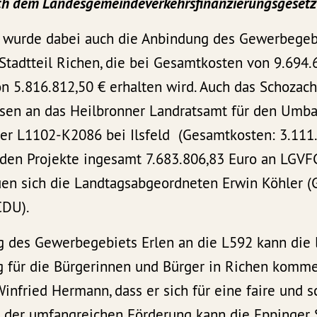
ch dem Landesgemeindeverkehrsfinanzierungsgesetz
wurde dabei auch die Anbindung des Gewerbegebi
Stadtteil Richen, die bei Gesamtkosten von 9.694.
 5.816.812,50 € erhalten wird. Auch das Schozachta
iesen an das Heilbronner Landratsamt für den Umb
er L1102-K2086 bei Ilsfeld (Gesamtkosten: 3.111.
iden Projekte ingesamt 7.683.806,83 Euro an LGV
euen sich die Landtagsabgeordneten Erwin Köhler 
CDU).
g des Gewerbegebiets Erlen an die L592 kann die 
g für die Bürgerinnen und Bürger in Richen komme
infried Hermann, dass er sich für eine faire und 
it der umfangreichen Förderung kann die Eppinger