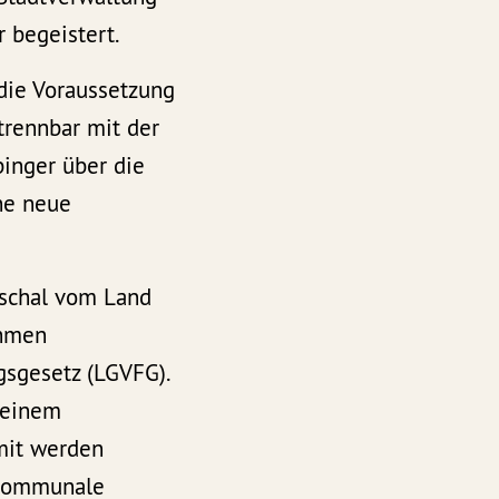
 begeistert.
 die Voraussetzung
ntrennbar mit der
inger über die
ne neue
schal vom Land
ahmen
sgesetz (LGVFG).
 einem
mit werden
 kommunale