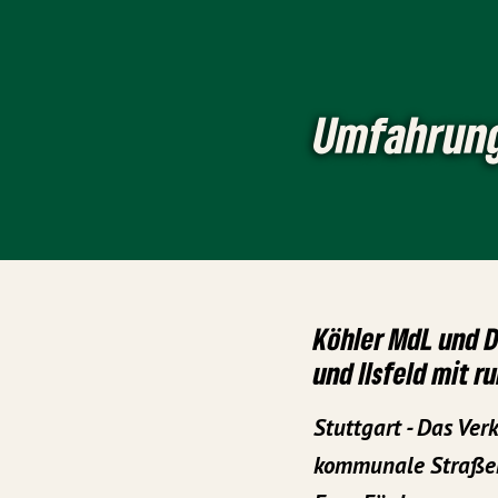
Umfahrung
Köhler MdL und D
und Ilsfeld mit r
Stuttgart - Das Ve
kommunale Straßen