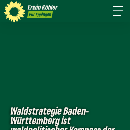
Wahlkreis
Stuttgart
Erwin
Köhler
Leichte Sprache
Presse
Für Eppingen
Waldstrategie Baden-
Württemberg ist
waldpolitischer Kompass der