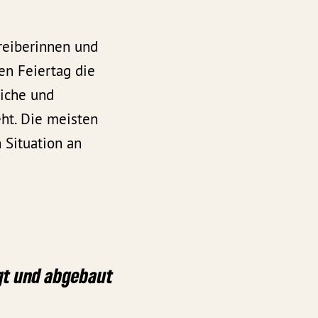
treiberinnen und
en Feiertag die
liche und
eht. Die meisten
 Situation an
egt und abgebaut