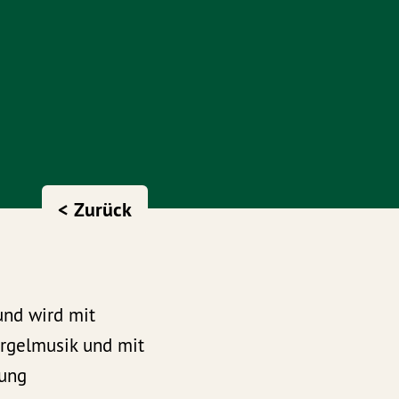
< Zurück
 und wird mit
Orgelmusik und mit
tung