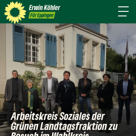
Wahlkreis
Stuttgart
Erwin
Köhler
Leichte Sprache
Presse
Für Eppingen
Arbeitskreis Soziales der
Grünen Landtagsfraktion zu
Besuch im Wahlkreis