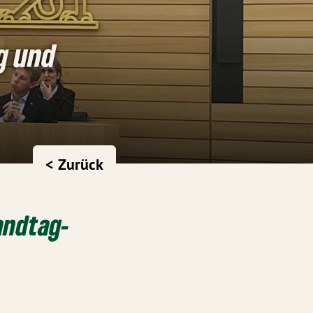
g und
< Zurück
andtag-