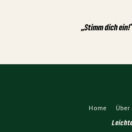
„Stimm dich ein!
Home
Über
Leicht