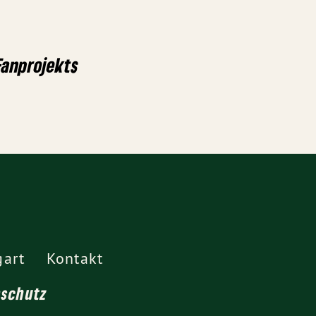
Fanprojekts
gart
Kontakt
nschutz