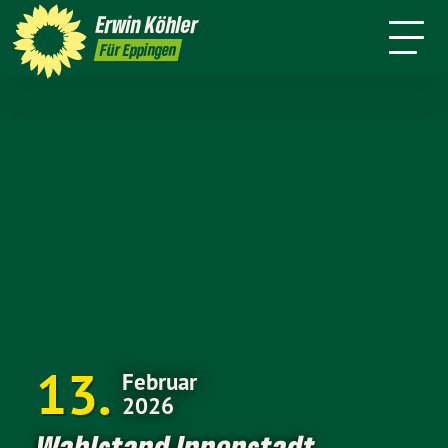
Wahlkreis
Stuttgart
Erwin
Köhler
Leichte Sprache
Presse
Für Eppingen
13
Februar
2026
Wahlstand Innenstadt