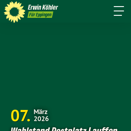
Wahlkreis
Stuttgart
Erwin
Köhler
Leichte Sprache
Presse
Für Eppingen
07
März
2026
Wahlstand Postplatz Lauffen