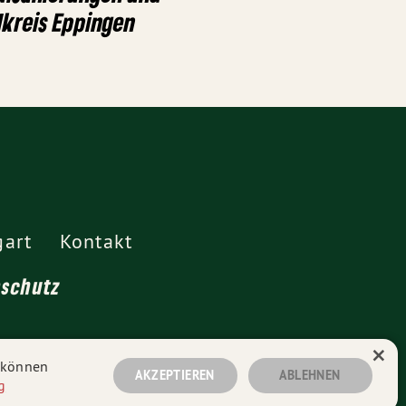
kreis Eppingen
gart
Kontakt
nschutz
×
n können
AKZEPTIEREN
ABLEHNEN
g