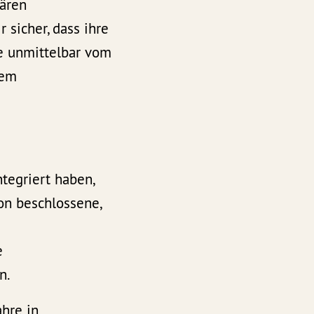
lären
 sicher, dass ihre
ie unmittelbar vom
dem
tegriert haben,
on beschlossene,
e
n.
ahre in