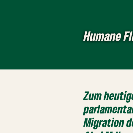
Humane Fl
Zum heuti
parlamentar
Migration 