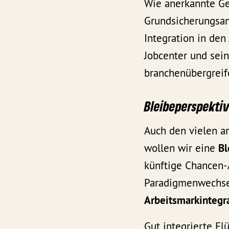
Wie anerkannte Gef
Grundsicherungsans
Integration in den
Jobcenter und sei
branchenübergrei
Bleibeperspektiv
Auch den vielen an
wollen wir eine
Bl
künftige Chancen-A
Paradigmenwechsel
Arbeitsmarkintegr
Gut integrierte Fl