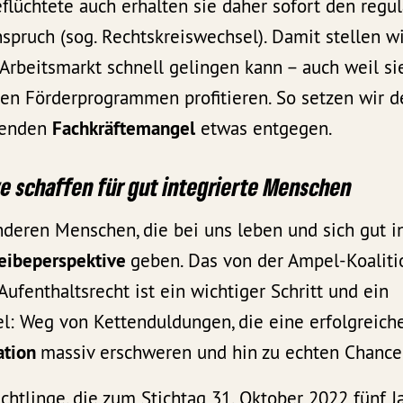
lüchtete auch erhalten sie daher sofort den regu
pruch (sog. Rechtskreiswechsel). Damit stellen wir
 Arbeitsmarkt schnell gelingen kann – auch weil s
nen Förderprogrammen profitieren. So setzen wir 
fenden
Fachkräftemangel
etwas entgegen.
e schaffen für gut integrierte Menschen
deren Menschen, die bei uns leben und sich gut in
eibeperspektive
geben. Das von der Ampel-Koaliti
ufenthaltsrecht ist ein wichtiger Schritt und ein
: Weg von Kettenduldungen, die eine erfolgreich
ation
massiv erschweren und hin zu echten Chance
üchtlinge, die zum Stichtag 31. Oktober 2022 fünf J