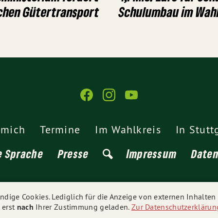
chen Gütertransport
Schulumbau im Wahl
 mich
Termine
Im Wahlkreis
In Stutt
e Sprache
Presse
Impressum
Date
© 2026
Erwin Köhler
- Alle Rechte vorbehalten.
dige Cookies. Lediglich für die Anzeige von externen Inhalte
 erst
nach
Ihrer Zustimmung geladen.
Zur Datenschutzerklärun