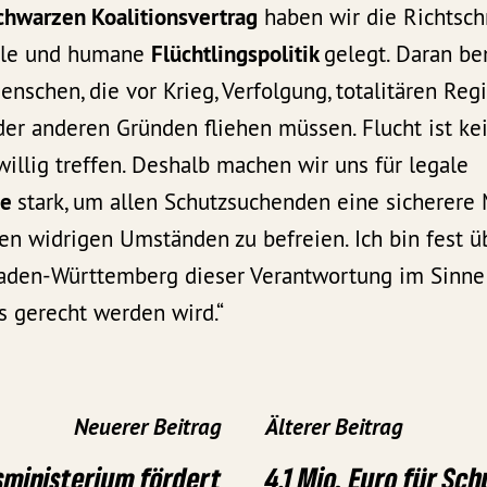
chwarzen Koalitionsvertrag
haben wir die Richtsch
lle und humane
Flüchtlingspolitik
gelegt. Daran be
enschen, die vor Krieg, Verfolgung, totalitären Reg
er anderen Gründen fliehen müssen. Flucht ist ke
illig treffen. Deshalb machen wir uns für legale
ge
stark, um allen Schutzsuchenden eine sicherere 
ren widrigen Umständen zu befreien. Ich bin fest ü
aden-Württemberg dieser Verantwortung im Sinne
s gerecht werden wird.“
Neuerer Beitrag
Älterer Beitrag
sministerium fördert
4,1 Mio. Euro für Sc