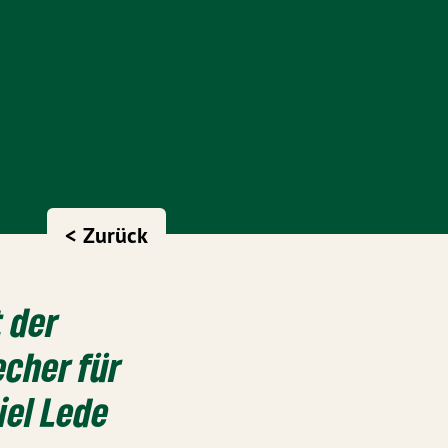
< Zurück
 der
echer für
iel Lede