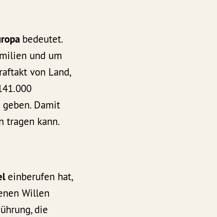
uropa
bedeutet.
amilien und um
aftakt von Land,
141.000
 geben. Damit
n tragen kann.
el
einberufen hat,
enen Willen
ührung, die