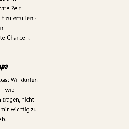
nate Zeit
 zu erfüllen -
en
ute Chancen.
opa
pas: Wir dürfen
 – wie
 tragen, nicht
 mir wichtig zu
ab.