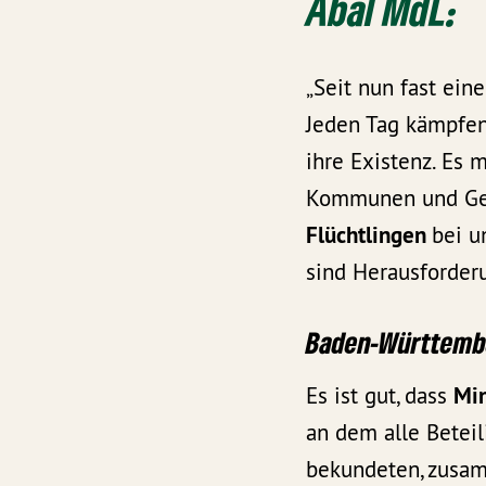
Abal
MdL:
„Seit nun fast ein
Jeden Tag kämpfen
ihre Existenz. Es 
Kommunen und Gese
Flüchtlingen
bei u
sind Herausforderu
Baden-Württemb
Es ist gut, dass
Min
an dem alle Betei
bekundeten, zusam