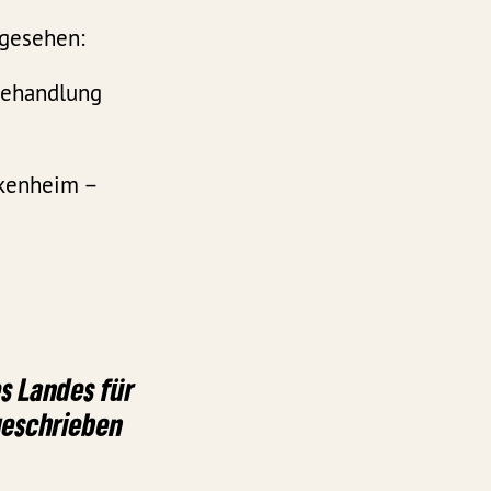
rgesehen:
behandlung
kenheim –
s Landes für
geschrieben