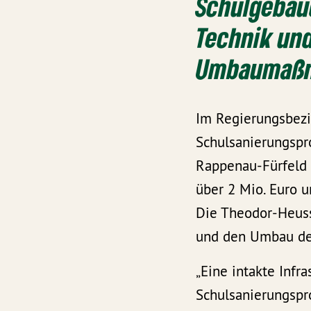
Schulgebäud
Technik un
Umbaumaß
Im Regierungsbezi
Schulsanierungspr
Rappenau-Fürfeld 
über 2 Mio. Euro 
Die Theodor-Heuss
und den Umbau de
„Eine intakte Infr
Schulsanierungspr