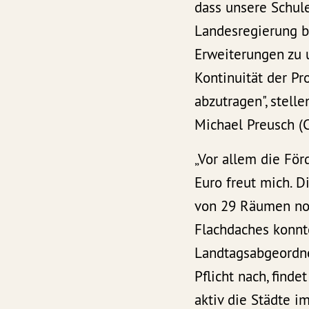
dass unsere Schul
Landesregierung b
Erweiterungen zu u
Kontinuität der Pr
abzutragen", stell
Michael Preusch (C
„Vor allem die Fö
Euro freut mich. D
von 29 Räumen no
Flachdaches konnte
Landtagsabgeordne
Pflicht nach, find
aktiv die Städte i