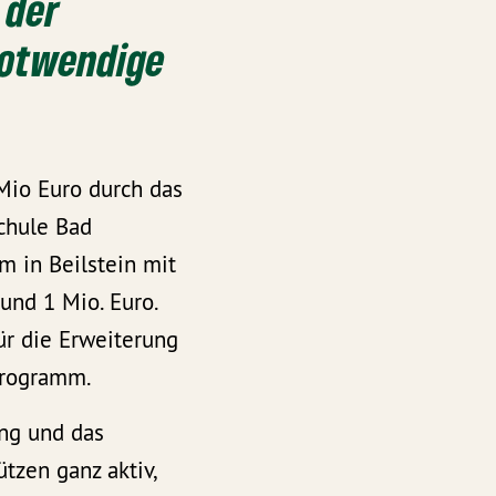
 der
notwendige
Mio Euro durch das
chule Bad
 in Beilstein mit
und 1 Mio. Euro.
r die Erweiterung
programm.
ung und das
zen ganz aktiv,