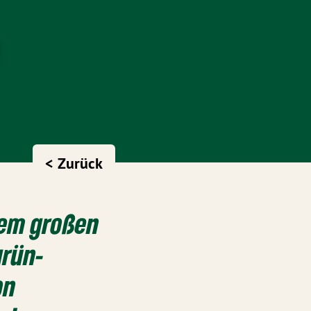
< Zurück
em großen
grün-
on