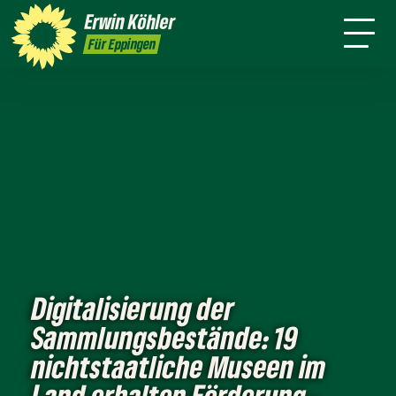
Wahlkreis
Stuttgart
Erwin
Köhler
Leichte Sprache
Presse
Für Eppingen
Digitalisierung der
Sammlungsbestände: 19
nichtstaatliche Museen im
Land erhalten Förderung -