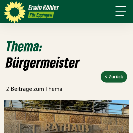
Wahlkreis
Stuttgart
Erwin
Köhler
Leichte Sprache
Presse
Für Eppingen
Thema:
Bürgermeister
< Zurück
2 Beiträge zum Thema